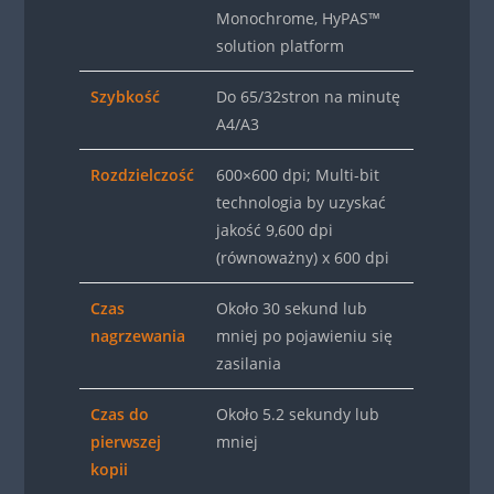
Monochrome, HyPAS™
solution platform
Szybkość
Do 65/32stron na minutę
A4/A3
Rozdzielczość
600×600 dpi; Multi-bit
technologia by uzyskać
jakość 9,600 dpi
(równoważny) x 600 dpi
Czas
Około 30 sekund lub
nagrzewania
mniej po pojawieniu się
zasilania
Czas do
Około 5.2 sekundy lub
pierwszej
mniej
kopii