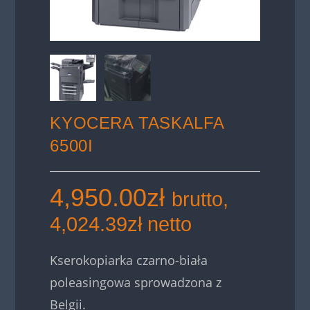
KYOCERA TASKALFA
6500I
4,950.00
zł
brutto,
4,024.39
zł
netto
Kserokopiarka czarno-biała
poleasingowa sprowadzona z
Belgii.