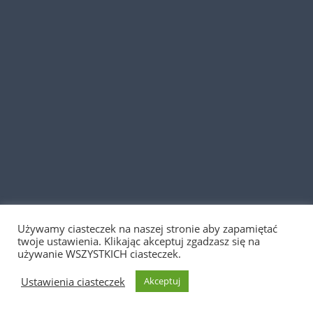
Używamy ciasteczek na naszej stronie aby zapamiętać
Sklep w przebudowie— Zamówienia nie będą
twoje ustawienia. Klikając akceptuj zgadzasz się na
realizowane, prosimy o kontakt telefoniczny bądź
używanie WSZYSTKICH ciasteczek.
mailowy.
Ustawienia ciasteczek
Akceptuj
Odrzuć