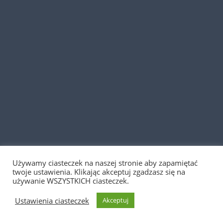
Używamy ciasteczek na naszej stronie aby zapamiętać
Sklep w przebudowie— Zamówienia nie będą
twoje ustawienia. Klikając akceptuj zgadzasz się na
realizowane, prosimy o kontakt telefoniczny bądź
używanie WSZYSTKICH ciasteczek.
mailowy.
Ustawienia ciasteczek
Akceptuj
Odrzuć