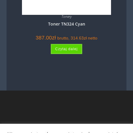
Tonery
Toner TN324 Cyan
387.00
zł
brutto,
314.63
zł
netto
Czytaj dalej