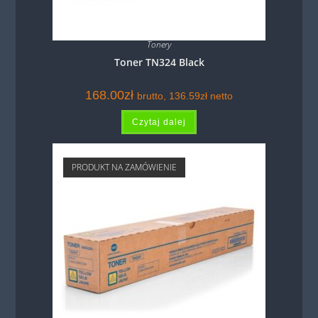
Tonery
Toner TN324 Black
168.00
zł
brutto,
136.59
zł
netto
Czytaj dalej
PRODUKT NA ZAMÓWIENIE