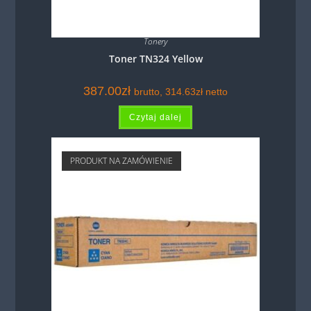
Tonery
Toner TN324 Yellow
387.00
zł
brutto,
314.63
zł
netto
Czytaj dalej
PRODUKT NA ZAMÓWIENIE