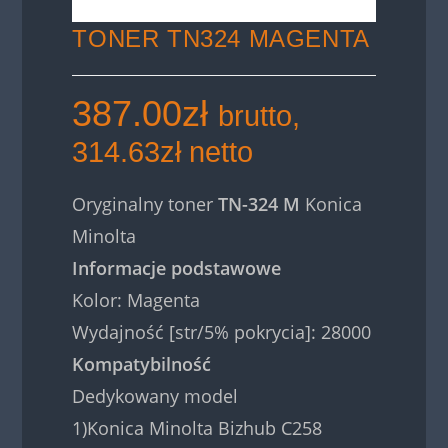
TONER TN324 MAGENTA
387.00
zł
brutto,
314.63
zł
netto
Oryginalny toner
TN-324 M
Konica
Minolta
Informacje podstawowe
Kolor: Magenta
Wydajność [str/5% pokrycia]: 28000
Kompatybilność
Dedykowany model
1)Konica Minolta Bizhub C258