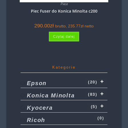
Piece
Piec Fuser do Konica Minolta c200
290.00
zł
brutto,
235.77
zł
netto
Czytaj dalej
Kategorie
Epson
(20)
Konica Minolta
(83)
Kyocera
(5)
(0)
Ricoh