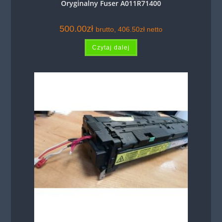
Oryginalny Fuser A011R71400
500.00
zł
brutto,
406.50
zł
netto
Czytaj dalej