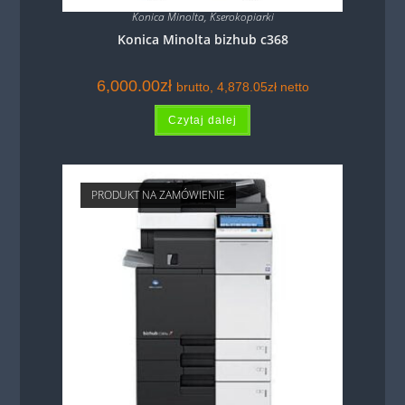
Konica Minolta
,
Kserokopiarki
Konica Minolta bizhub c368
6,000.00
zł
brutto,
4,878.05
zł
netto
Czytaj dalej
PRODUKT NA ZAMÓWIENIE