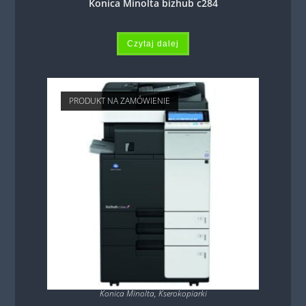
Konica Minolta bizhub c284
Czytaj dalej
PRODUKT NA ZAMÓWIENIE
Konica Minolta
,
Kserokopiarki