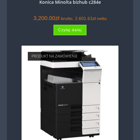
Konica Minolta bizhub c284e
3,200.00
zł
brutto,
2,601.63
zł
netto
Czytaj dalej
PRODUKT NA ZAMÓWIENIE