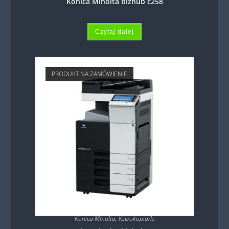
Konica Minolta bizhub c258
Czytaj dalej
PRODUKT NA ZAMÓWIENIE
Konica Minolta
,
Kserokopiarki