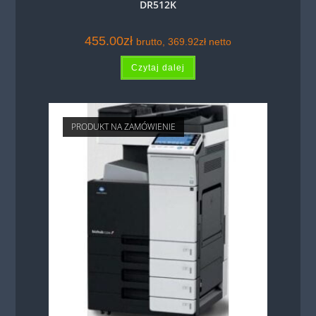
DR512K
455.00
zł
brutto,
369.92
zł
netto
Czytaj dalej
PRODUKT NA ZAMÓWIENIE