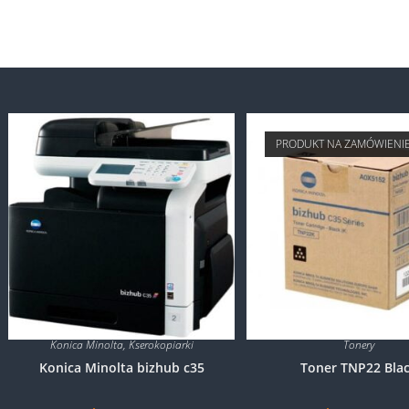
PRODUKT NA ZAMÓWIENI
Konica Minolta
,
Kserokopiarki
Tonery
Konica Minolta bizhub c35
Toner TNP22 Bla