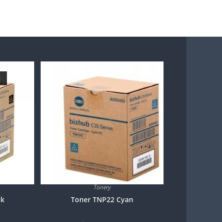
E
Tonery
ck
Toner TNP22 Cyan