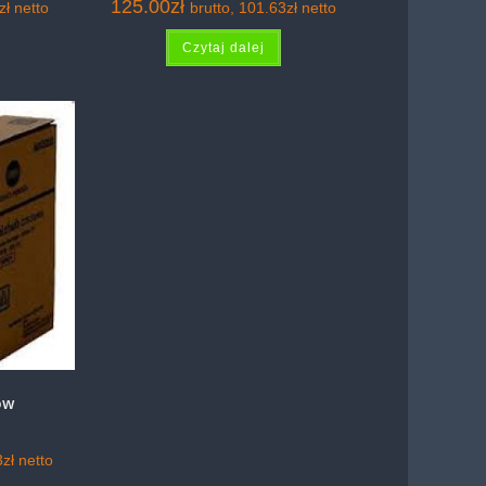
125.00
zł
zł
netto
brutto,
101.63
zł
netto
Czytaj dalej
ow
3
zł
netto