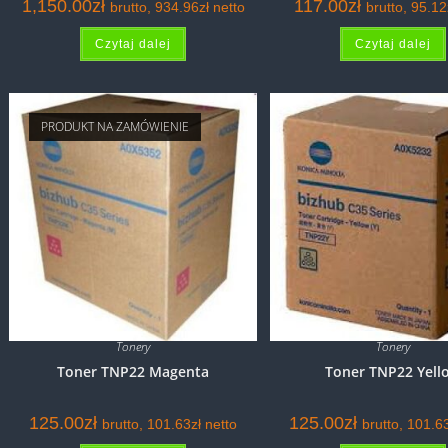
1,150.00
zł
117.00
zł
brutto,
934.96
zł
netto
brutto,
95.12
Czytaj dalej
Czytaj dalej
PRODUKT NA ZAMÓWIENIE
Tonery
Tonery
Toner TNP22 Magenta
Toner TNP22 Yell
125.00
zł
125.00
zł
brutto,
101.63
zł
netto
brutto,
101.6