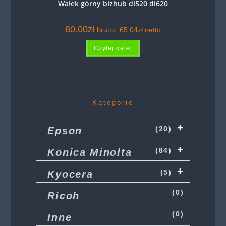
Wałek górny bizhub di520 di620
80.00
zł
brutto,
65.04
zł
netto
Czytaj dalej
Kategorie
Epson
(20)
Konica Minolta
(84)
Kyocera
(5)
(0)
Ricoh
(0)
Inne