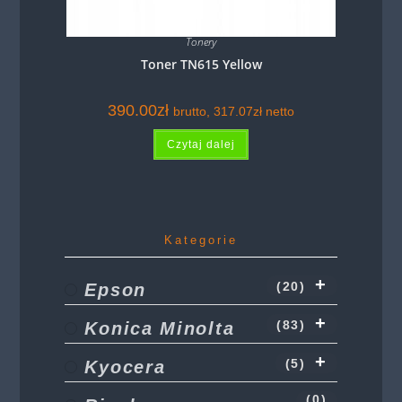
Tonery
Toner TN615 Yellow
390.00
zł
brutto,
317.07
zł
netto
Czytaj dalej
Kategorie
Epson
(20)
Konica Minolta
(83)
Kyocera
(5)
(0)