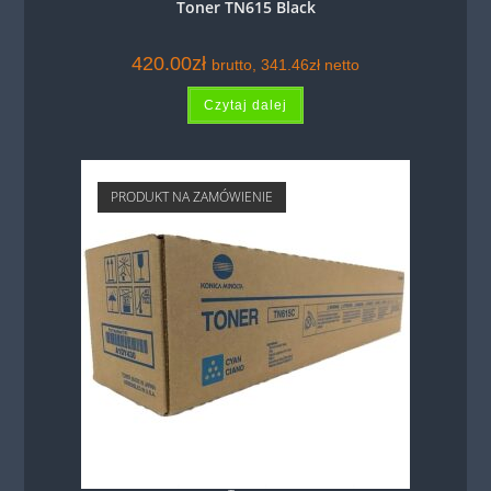
Toner TN615 Black
420.00
zł
brutto,
341.46
zł
netto
Czytaj dalej
PRODUKT NA ZAMÓWIENIE