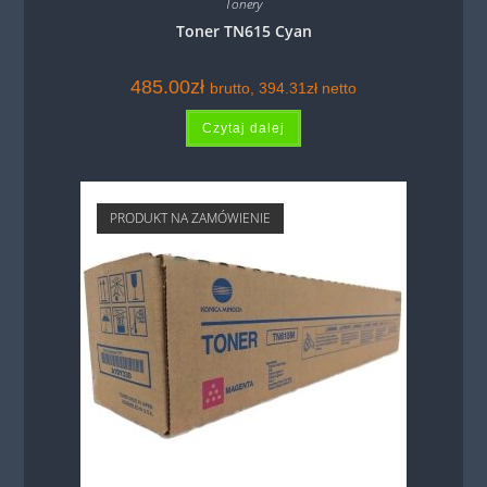
Tonery
Toner TN615 Cyan
485.00
zł
brutto,
394.31
zł
netto
Czytaj dalej
PRODUKT NA ZAMÓWIENIE