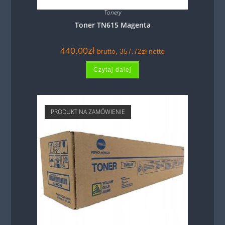
Tonery
Toner TN615 Magenta
440.00
zł
brutto,
357.72
zł
netto
Czytaj dalej
PRODUKT NA ZAMÓWIENIE