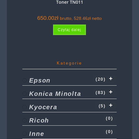
Toner TN011
650.00
zł
brutto,
528.46
zł
netto
Czytaj dalej
Kategorie
Epson
(20)
Konica Minolta
(83)
Kyocera
(5)
(0)
Ricoh
(0)
Inne